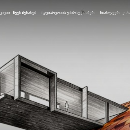
ᲪᲘᲔᲑᲘ
ᲩᲕᲔᲜ ᲨᲔᲡᲐᲮᲔᲑ
ᲛᲓᲔᲑᲐᲠᲔᲝᲑᲘᲡ ᲣᲞᲘᲠᲐᲢᲔᲡᲝᲑᲔᲑᲘ
ᲡᲘᲐᲮᲚᲔᲔᲑᲘ
ᲙᲝᲜ