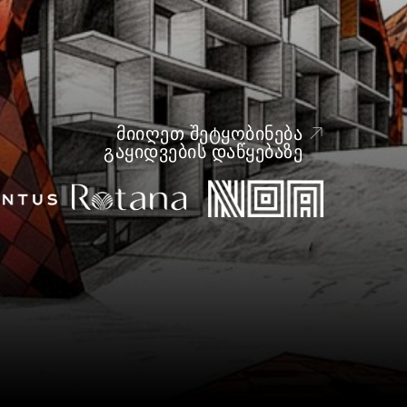
ᲛᲘᲘᲦᲔᲗ ᲨᲔᲢᲧᲝᲑᲘᲜᲔᲑᲐ
ᲒᲐᲧᲘᲓᲕᲔᲑᲘᲡ ᲓᲐᲬᲧᲔᲑᲐᲖᲔ