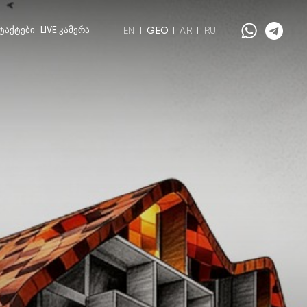
ᲢᲐᲥᲢᲔᲑᲘ
LIVE ᲙᲐᲛᲔᲠᲐ
EN
GEO
AR
RU