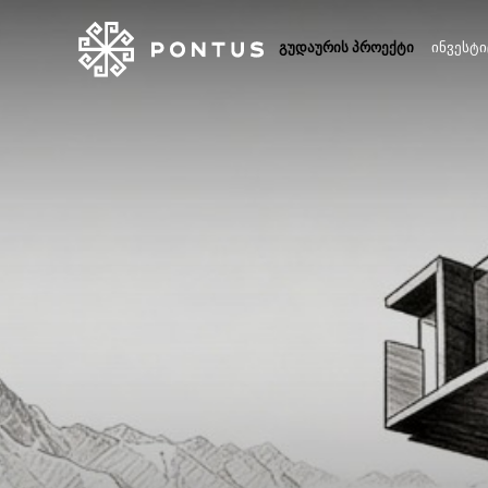
ᲒᲣᲓᲐᲣᲠᲘᲡ ᲞᲠᲝᲔᲥᲢᲘ
ᲘᲜᲕᲔᲡᲢᲘ