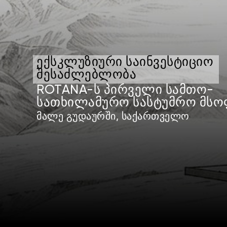
ᲔᲥᲡᲙᲚᲣᲖᲘᲣᲠᲘ ᲡᲐᲘᲜᲕᲔᲡᲢᲘᲪᲘᲝ
ᲨᲔᲡᲐᲫᲚᲔᲑᲚᲝᲑᲐ
ROTANA-Ს ᲞᲘᲠᲕᲔᲚᲘ ᲡᲐᲛᲗᲝ-
ᲡᲐᲗᲮᲘᲚᲐᲛᲣᲠᲝ ᲡᲐᲡᲢᲣᲛᲠᲝ ᲛᲡ
ᲛᲐᲚᲔ ᲒᲣᲓᲐᲣᲠᲨᲘ, ᲡᲐᲥᲐᲠᲗᲕᲔᲚᲝ