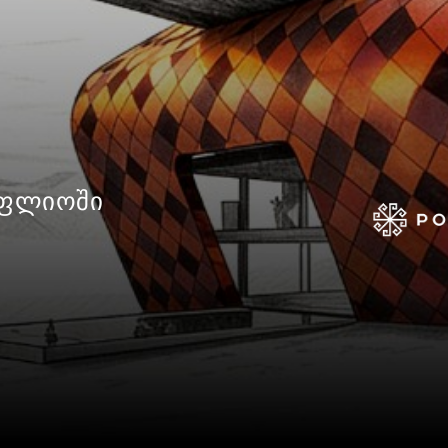
ᲝᲤᲚᲘᲝᲨᲘ